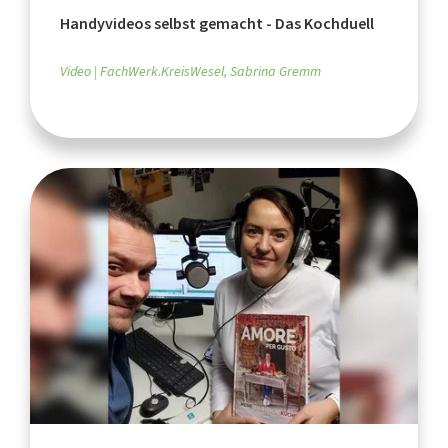
Handyvideos selbst gemacht - Das Kochduell
Video
FachWerk.KreisWesel, Sabrina Gremm