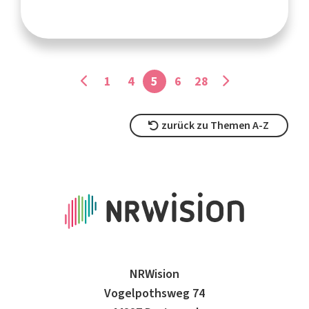
1
4
5
6
28
zurück zu Themen A-Z
NRWision
Vogelpothsweg 74