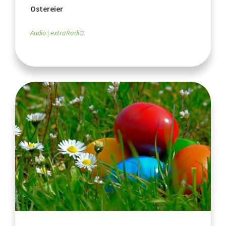
Ostereier
Audio
extraRadiO