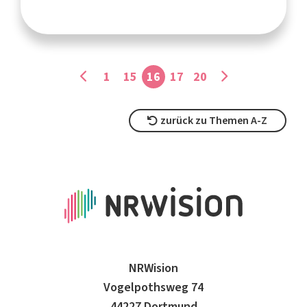
1
15
16
17
20
zurück zu Themen A-Z
NRWision
Vogelpothsweg 74
44227 Dortmund