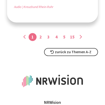
Audio
Kreuzbund Rhein-Ruhr
1
2
3
4
5
15
zurück zu Themen A-Z
NRWision