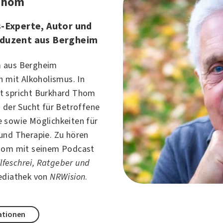
Thom
-Experte, Autor und
duzent aus Bergheim
 aus Bergheim
ch mit
Alkoholismus
. In
t spricht Burkhard Thom
n der Sucht für Betroffene
 sowie Möglichkeiten für
und Therapie. Zu hören
Thom mit seinem Podcast
Hilfeschrei, Ratgeber und
ediathek von
NRWision
.
ationen