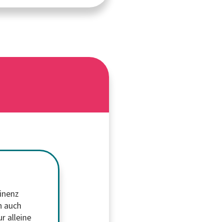
tinenz
n auch
r alleine