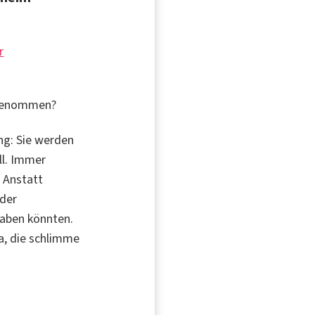
r
 genommen?
ng: Sie werden
ll. Immer
 Anstatt
 der
haben könnten.
a, die schlimme