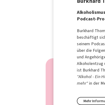
Burkhard 
Alkoholismus
Podcast-Pro
Burkhard Thom
beschäftigt si
seinem Podcas
über die Folge
und Angehörige
Alkoholentzug 
ist Burkhard 
"Alkohol - Ein 
mehr"
in der M
Mehr Inform