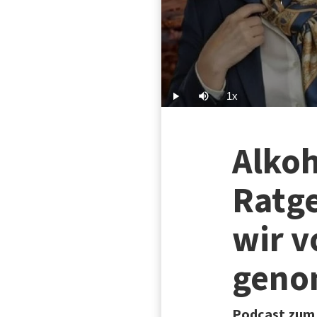
1x
Play
Mute
Playback
Rate
Alkoh
Ratg
wir v
gen
Podcast zum