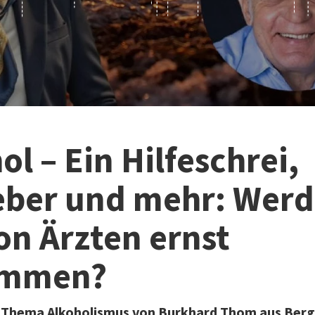
ol – Ein Hilfeschrei,
eber und mehr: Wer
on Ärzten ernst
ommen?
 Thema Alkoholismus von Burkhard Thom aus Ber