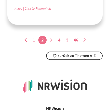
Audio
Christa Fahrenholz
1
2
3
4
5
46
zurück zu Themen A-Z
NRWision