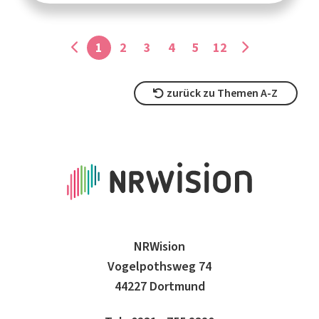
1
2
3
4
5
12
zurück zu Themen A-Z
NRWision
Vogelpothsweg 74
44227 Dortmund