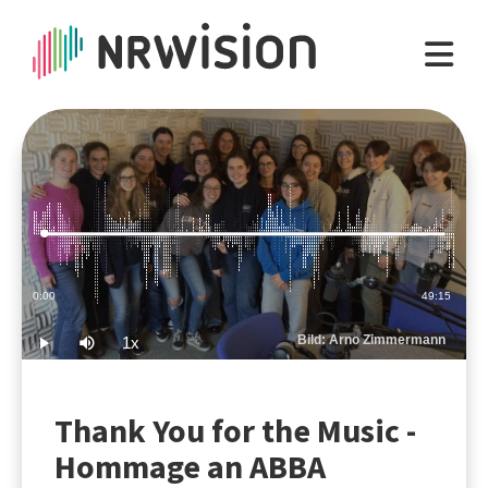
Loaded
:
0.34%
Current
0:00
Duration
49:15
Time
Bild: Arno Zimmermann
1x
Play
Mute
Playback
Rate
Thank You for the Music -
Hommage an ABBA