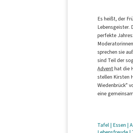
Es heißt, der F
Lebensgeister. 
perfekte Jahres
Moderatorinne
sprechen sie au
sind Teil der s
Advent
hat die 
stellen Kirsten
Wiedenbrück" vo
eine gemeinsame
Tafel
|
Essen
|
A
Lebensfreude
|