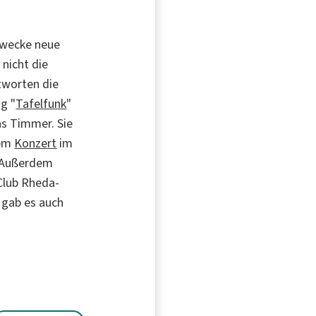
 wecke neue
 nicht die
tworten die
ng "
Tafelfunk
"
as Timmer. Sie
nem
Konzert
im
 Außerdem
 Club Rheda-
 gab es auch