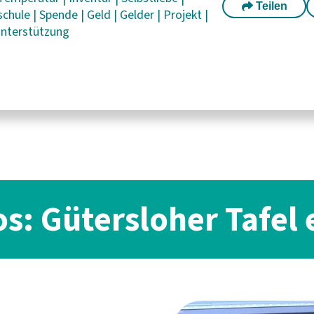
Teilen
schule
|
Spende
|
Geld
|
Gelder
|
Projekt
|
nterstützung
os: Gütersloher Tafel e