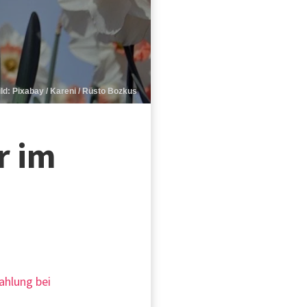
ild: Pixabay / Kareni / Rüsto Bozkus
r im
rahlung bei