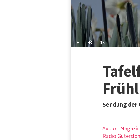
1x
Play
Mute
Playback
Rate
Tafel
Frühl
Sendung der G
Audio | Magazin
Radio Gütersloh