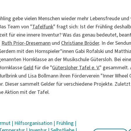
rühling gebe vielen Menschen wieder mehr Lebensfreude und
Das Team von "
Tafelfunk
" fragt sich: Ist der Frühling deshalb
zeit für eine innere Inventur? Was das genau bedeutet, bean
n
Ruth Prior-Dresemann
und
Christiane Bröder
. In der Sendu
ßerdem mit den Hornspieler*innen Gabi Rofalski und Matthi
ogenannten Hornklasse an der Musikschule Gütersloh. Bei ei
Hornklasse
Geld
für die "
Gütersloher Tafel e. V.
" gesammelt.
 Hurlbrink und Lisa Bollmann ihren Förderverein "Inner Wheel
r. Dieser sammelt Gelder für verschiedene Projekte. Zuletzt
 Aktion mit der Tafel.
rmut
|
Hilfsorganisation
|
Frühling
|
Temperatur
|
Inventur
|
Selbstliebe
|