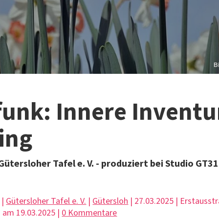
B
funk: Innere Inventu
ing
ütersloher Tafel e. V. - produziert bei Studio GT31
 |
Gütersloher Tafel e. V.
|
Gütersloh
| 27.03.2025 | Erstausst
 am 19.03.2025 |
0 Kommentare