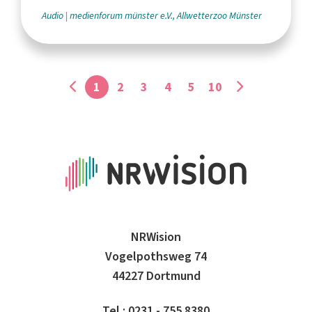
Audio
medienforum münster e.V., Allwetterzoo Münster
1
2
3
4
5
10
NRWision
Vogelpothsweg 74
44227 Dortmund
Tel.: 0231 - 755 8380