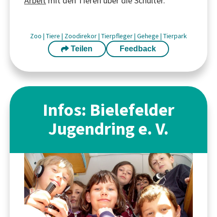
Arbeit
mit den Tieren über die Schulter.
Zoo
|
Tiere
|
Zoodirekor
|
Tierpfleger
|
Gehege
|
Tierpark
Teilen
Feedback
Infos: Bielefelder
Jugendring e. V.