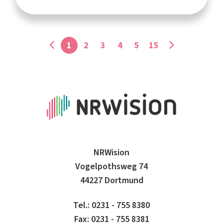
1
2
3
4
5
15
NRWision
Vogelpothsweg 74
44227 Dortmund
Tel.: 0231 - 755 8380
Fax: 0231 - 755 8381