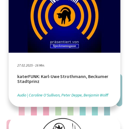
27.02.2025 - 16 Min.
katerFUNK: Karl-Uwe Strothmann, Beckumer
Stadtprinz
Audio
Caroline O'Sullivan, Peter Deppe, Benjamin Wolff