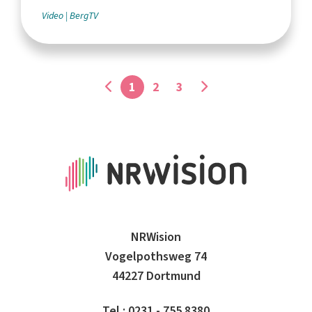
Video
BergTV
1
2
3
NRWision
Vogelpothsweg 74
44227 Dortmund
Tel.: 0231 - 755 8380