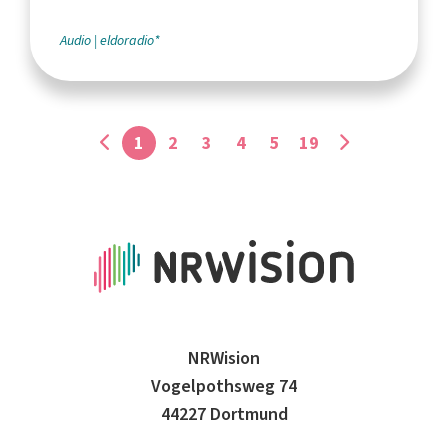
Audio
eldoradio*
1
2
3
4
5
19
NRWision
Vogelpothsweg 74
44227 Dortmund