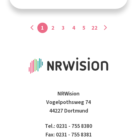
1
2
3
4
5
22
NRWision
Vogelpothsweg 74
44227 Dortmund
Tel.: 0231 - 755 8380
Fax: 0231 - 755 8381