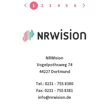
1
2
3
4
5
6
NRWision
Vogelpothsweg 74
44227 Dortmund
Tel.: 0231 - 755 8380
Fax: 0231 - 755 8381
info@nrwision.de