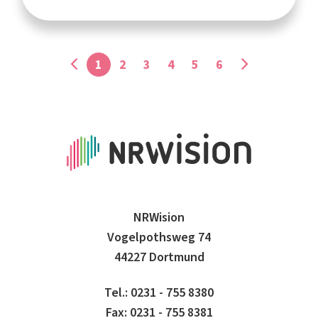
1
2
3
4
5
6
NRWision
Vogelpothsweg 74
44227 Dortmund
Tel.: 0231 - 755 8380
Fax: 0231 - 755 8381