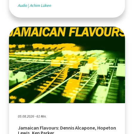
Audio
Achim Lüken
05.08.2026 - 61 Min.
Jamaican Flavours: Dennis Alcapone, Hopeton
Lewis, Ken Parker