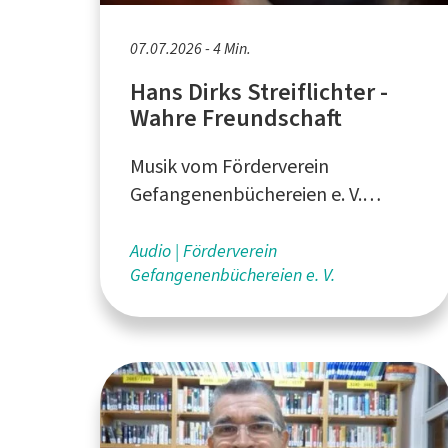
07.07.2026 - 4 Min.
Hans Dirks Streiflichter -
Wahre Freundschaft
Musik vom Förderverein
Gefangenenbüchereien e. V.
(FVGB) in Greven - produziert von
Hans Dirks
Audio
Förderverein
Gefangenenbüchereien e. V.