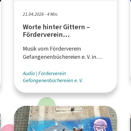
21.04.2026 - 4 Min.
Worte hinter Gittern –
Förderverein
Gefangenenbüchereien
Musik vom Förderverein
Gefangenenbüchereien e. V. in
Greven - produziert mit
Unterstützung von Michael
Audio
Förderverein
Gefangenenbüchereien e. V.
Schönhofen und künstlicher
Intelligenz