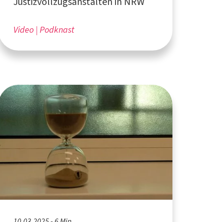
Justizvollzugsanstalten in NRW
Video
Podknast
10.03.2025 - 6 Min.