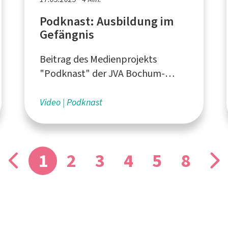
Podknast: Ausbildung im
Gefängnis
Beitrag des Medienprojekts
"Podknast" der JVA Bochum-
Langendreer
Video
Podknast
1
2
3
4
5
8