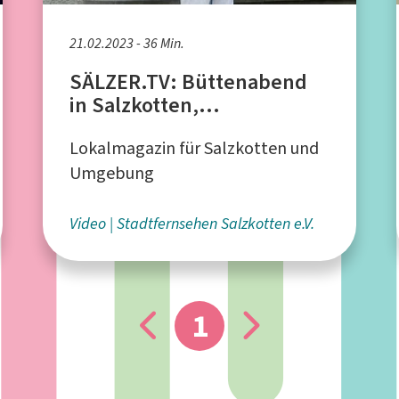
21.02.2023 - 36 Min.
SÄLZER.TV: Büttenabend
in Salzkotten,
Frauenkarneval 2023,
Lokalmagazin für Salzkotten und
Hexensturm in Geseke
Umgebung
Video
Stadtfernsehen Salzkotten e.V.
1