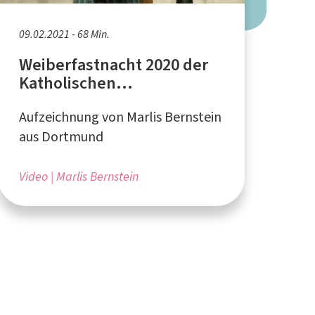
09.02.2021 - 68 Min.
Weiberfastnacht 2020 der
Katholischen
Frauengemeinschaft
Aufzeichnung von Marlis Bernstein
Bodelschwingh,
Westerfilde, Dingen - Teil 2
aus Dortmund
Video
Marlis Bernstein