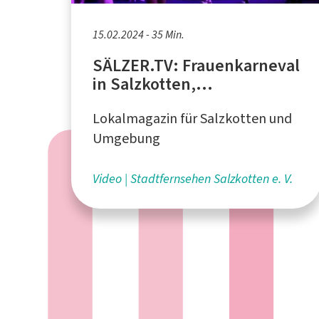
15.02.2024 - 35 Min.
SÄLZER.TV: Frauenkarneval
in Salzkotten,
Rathaussturm,
Lokalmagazin für Salzkotten und
Karnevalsumzug in
Scharmede
Umgebung
Video
Stadtfernsehen Salzkotten e. V.