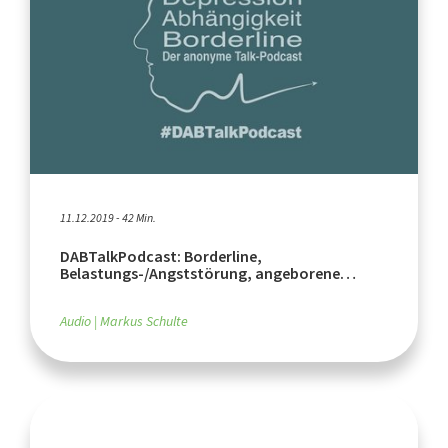
11.12.2019 - 42 Min.
DABTalkPodcast: Borderline,
Belastungs-/Angststörung, angeborene
Depression - Sasa (30), NRW
Audio
Markus Schulte