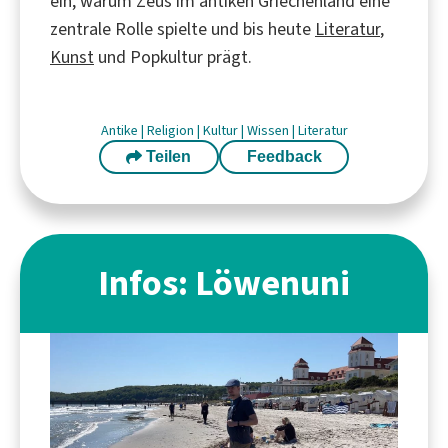
ein, warum Zeus im antiken Griechenland eine
zentrale Rolle spielte und bis heute
Literatur
,
Kunst
und Popkultur prägt.
Antike
|
Religion
|
Kultur
|
Wissen
|
Literatur
Teilen
Feedback
Infos: Löwenuni