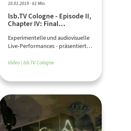
10.01.2019 - 61 Min.
lsb.TV Cologne - Episode II,
Chapter IV: Final
Improvisation
Experimentelle und audiovisuelle
Live-Performances - präsentiert
vom Liquid Sky Artistcollective aus
Köln
Video
lsb.TV Cologne