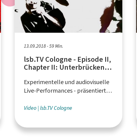
13.09.2018 - 59 Min.
lsb.TV Cologne - Episode II,
Chapter II: Unterbrücken
Live
Experimentelle und audiovisuelle
Live-Performances - präsentiert
vom Liquid Sky Artistcollective aus
Köln
Video
lsb.TV Cologne