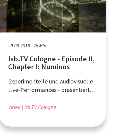
29.08.2018 - 26 Min.
lsb.TV Cologne - Episode II,
Chapter I: Numinos
Experimentelle und audiovisuelle
Live-Performances - präsentiert
vom Liquid Sky Artistcollective aus
Köln
Video
lsb.TV Cologne