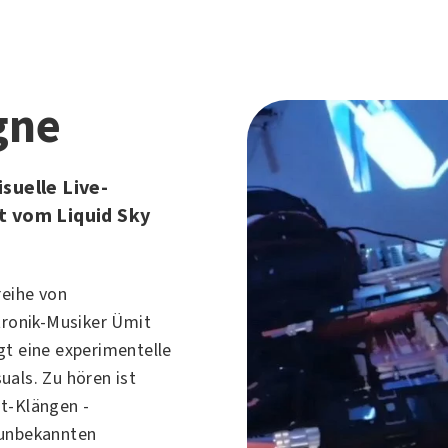
gne
suelle Live-
t vom Liquid Sky
reihe von
tronik-Musiker Ümit
gt eine experimentelle
uals. Zu hören ist
t-Klängen -
 unbekannten