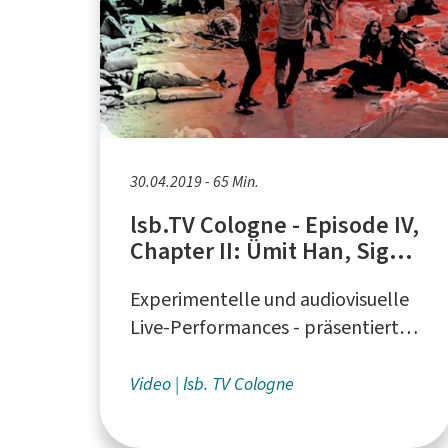
30.04.2019 - 65 Min.
lsb.TV Cologne - Episode IV,
Chapter II: Ümit Han, Sigg
und ANITA
Experimentelle und audiovisuelle
Live-Performances - präsentiert
vom Liquid Sky Artistcollective aus
Köln
Video
lsb. TV Cologne