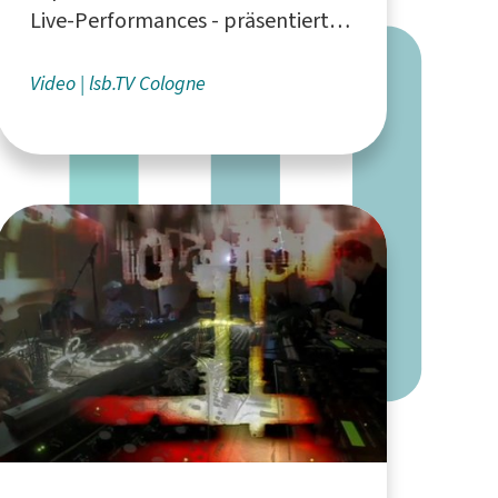
Live-Performances - präsentiert
vom Liquid Sky Artistcollective aus
Köln
Video
lsb.TV Cologne