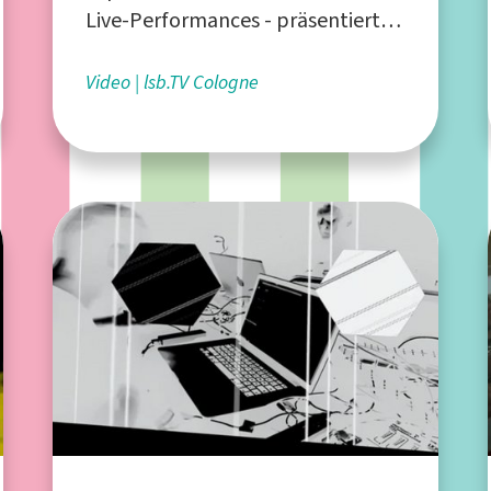
Live-Performances - präsentiert
vom Liquid Sky Artistcollective aus
Köln
Video
lsb.TV Cologne