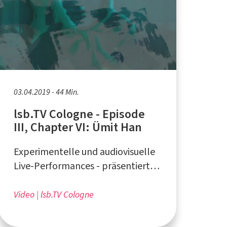
03.04.2019 - 44 Min.
lsb.TV Cologne - Episode
III, Chapter VI: Ümit Han
Experimentelle und audiovisuelle
Live-Performances - präsentiert
vom Liquid Sky Artistcollective aus
Köln
Video
lsb.TV Cologne