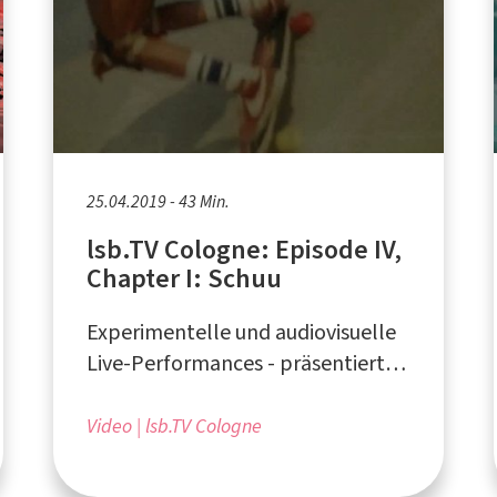
25.04.2019 - 43 Min.
lsb.TV Cologne: Episode IV,
Chapter I: Schuu
Experimentelle und audiovisuelle
Live-Performances - präsentiert
vom Liquid Sky Artistcollective aus
Köln
Video
lsb.TV Cologne