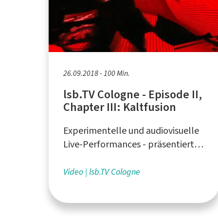
26.09.2018 - 100 Min.
lsb.TV Cologne - Episode II,
Chapter III: Kaltfusion
Experimentelle und audiovisuelle
Live-Performances - präsentiert
vom Liquid Sky Artistcollective aus
Köln
Video
lsb.TV Cologne