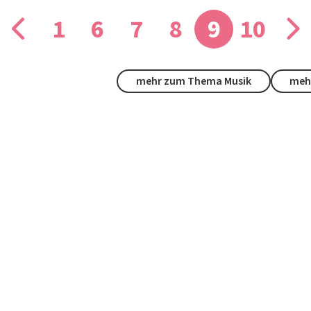
1
6
7
8
9
10
mehr zum Thema Musik
mehr