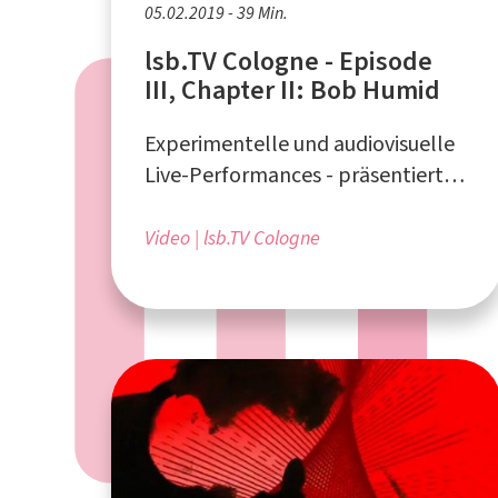
05.02.2019 - 39 Min.
lsb.TV Cologne - Episode
III, Chapter II: Bob Humid
Experimentelle und audiovisuelle
Live-Performances - präsentiert
vom Liquid Sky Artistcollective aus
Köln
Video
lsb.TV Cologne