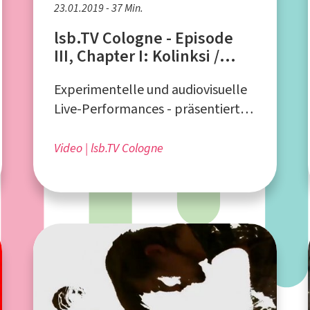
23.01.2019 - 37 Min.
lsb.TV Cologne - Episode
III, Chapter I: Kolinksi /
Maingardt / Wirtz
Experimentelle und audiovisuelle
Live-Performances - präsentiert
vom Liquid Sky Artistcollective aus
Köln
Video
lsb.TV Cologne