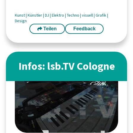
Kunst
|
Künstler
|
DJ
|
Elektro
|
Techno
|
visuell
|
Grafik
|
Design
Teilen
Feedback
Infos: lsb.TV Cologne