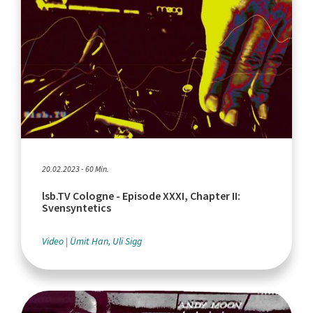
20.02.2023 - 60 Min.
lsb.TV Cologne - Episode XXXI, Chapter II:
Svensyntetics
Video
Ümit Han, Uli Sigg