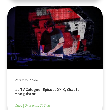
29.11.2022 - 67 Min.
lsb.TV Cologne - Episode XXIX, Chapter I:
Moogulator
Video
Ümit Han, Uli Sigg