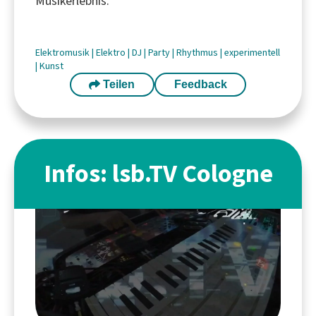
Musikerlebnis.
Elektromusik
|
Elektro
|
DJ
|
Party
|
Rhythmus
|
experimentell
|
Kunst
Teilen
Feedback
Infos: lsb.TV Cologne