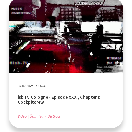
09.02.2023 - 59 Min.
lsb.TV Cologne - Episode XXXI, Chapter I:
Cockpitcrew
Video
Ümit Han, Uli Sigg