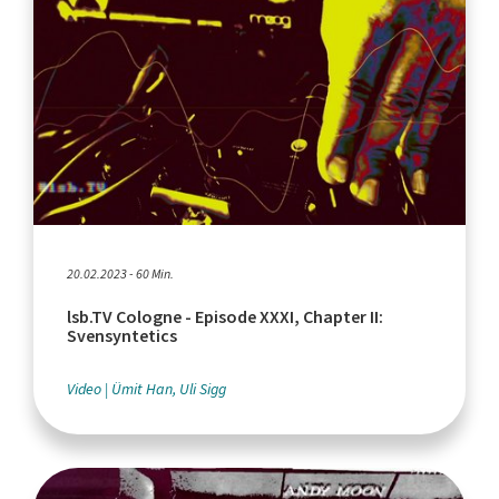
20.02.2023 - 60 Min.
lsb.TV Cologne - Episode XXXI, Chapter II:
Svensyntetics
Video
Ümit Han, Uli Sigg