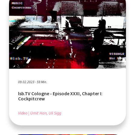
09.02.2023 - 59 Min.
lsb.TV Cologne - Episode XXXI, Chapter I:
Cockpitcrew
Video
Ümit Han, Uli Sigg