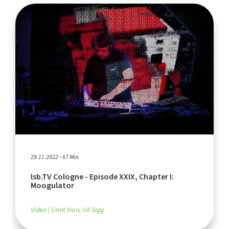
29.11.2022 - 67 Min.
lsb.TV Cologne - Episode XXIX, Chapter I:
Moogulator
Video
Ümit Han, Uli Sigg