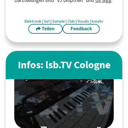
Darstellungen sind "VJ Dioptrien" und
Uli Sigg
.
Elektronik
|
Set
|
Sample
|
Club
|
Visuals
|
kreativ
Teilen
Feedback
Infos: lsb.TV Cologne