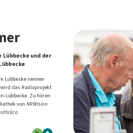
mer
e Lübbecke und der
Lübbecke
fe Lübbecke nennen
t wird das Radioprojekt
en-Lübbecke
. Zu hören
diathek von
NRWision
stfalica
.