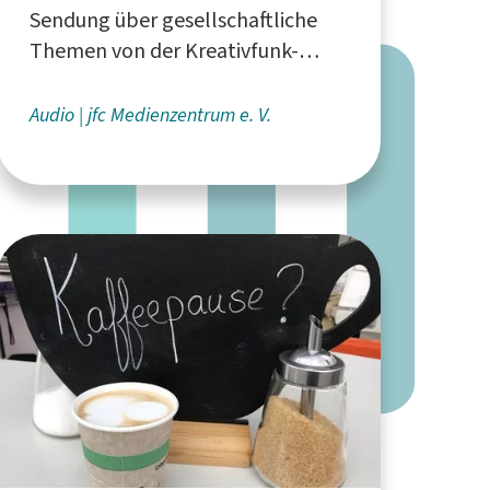
Sendung über gesellschaftliche
Themen von der Kreativfunk-
Redaktion - produziert beim "jfc
Medienzentrum e. V." in Köln
Audio
jfc Medienzentrum e. V.