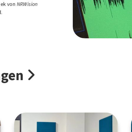
hek von
NRWision
d.
ngen