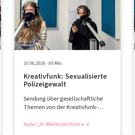
10.06.2026 - 60 Min.
Kreativfunk: Sexualisierte
Polizeigewalt
Sendung über gesellschaftliche
Themen von der Kreativfunk-
Redaktion - produziert beim "jfc
Medienzentrum e. V." in Köln
Audio
jfc Medienzentrum e. V.