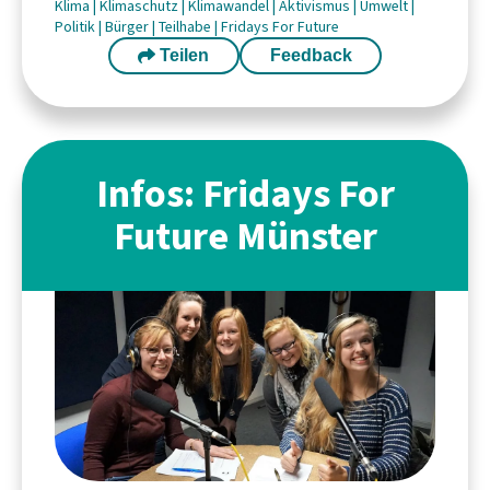
Klima
|
Klimaschutz
|
Klimawandel
|
Aktivismus
|
Umwelt
|
Politik
|
Bürger
|
Teilhabe
|
Fridays For Future
Teilen
Feedback
Infos: Fridays For
Future Münster