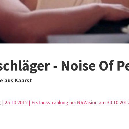
chläger - Noise Of P
e aus Kaarst
t
| 25.10.2012 | Erstausstrahlung bei NRWision am 30.10.201