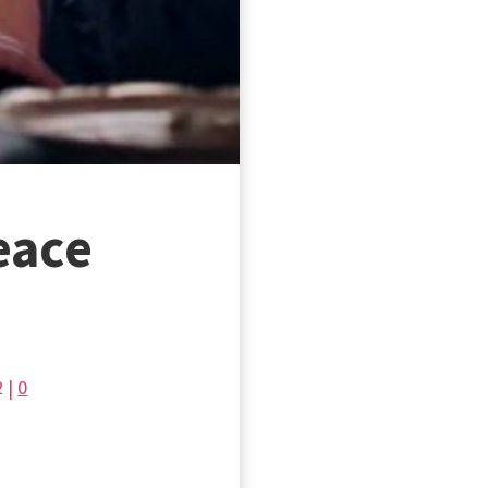
eace
2 |
0