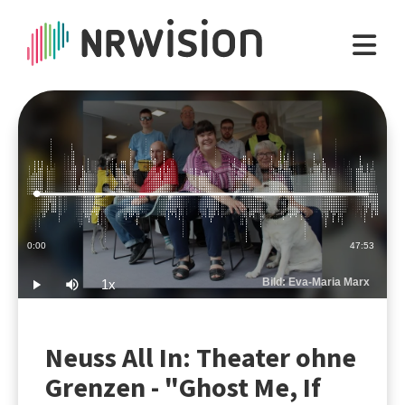
Loaded
:
0.35%
Current
0:00
Duration
47:53
Time
Bild: Eva-Maria Marx
1x
Play
Mute
Playback
Rate
Neuss All In: Theater ohne
Grenzen - "Ghost Me, If