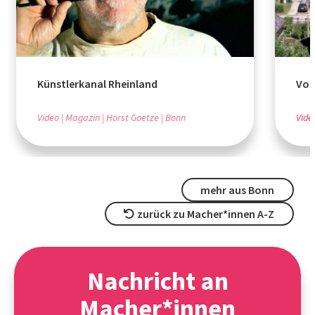
Künstlerkanal Rheinland
Vor
Video
Magazin
Horst Goetze
Bonn
Vide
mehr aus Bonn
zurück zu Macher*innen A-Z
Nachricht an
Macher*innen