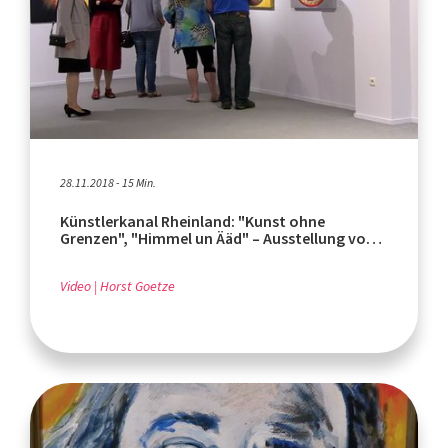
28.11.2018 - 15 Min.
Künstlerkanal Rheinland: "Kunst ohne
Grenzen", "Himmel un Ääd" – Ausstellung von
"RFA"
Video
Horst Goetze