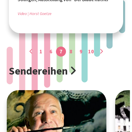
Video
Horst Goetze
1
6
7
8
9
10
Sendereihen