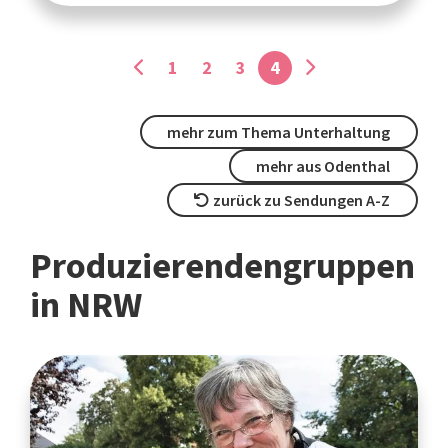
1
2
3
4
mehr zum Thema Unterhaltung
mehr aus Odenthal
zurück zu Sendungen A-Z
Produzierendengruppen
in NRW