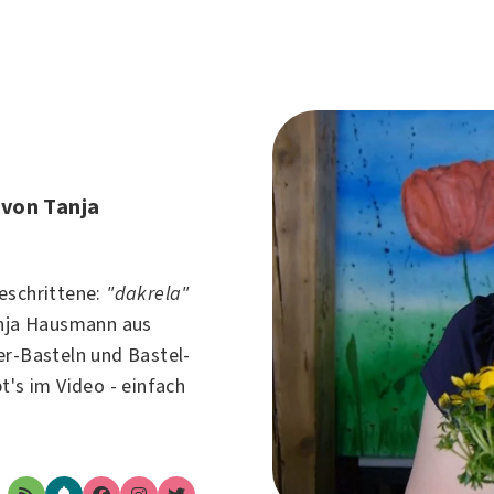
 von Tanja
eschrittene:
"dakrela"
nja Hausmann
aus
er-Basteln und Bastel-
t's im Video - einfach