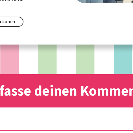
ationen
fasse deinen Komme