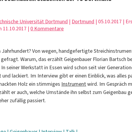
chnische Universität Dortmund
|
Dortmund
| 05.10.2017 | E
 11.10.2017 |
0 Kommentare
 Jahrhundert? Von wegen, handgefertigte Streichinstrumen
 gefragt. Warum, das erzählt Geigenbauer Florian Bartsch be
. In seiner Werkstatt in Essen wird schon seit vier Generatio
t und lackiert. Im Interview gibt er einen Einblick, was alles 
nackten Holz ein stimmiges
Instrument
wird. Im Gespräch m
rzählt er auch, welche Umstände ihn selbst zum Geigenbau g
eher zufällig passiert.
ige
|
Geigenbauer
|
Interview
|
Talk
|