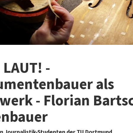
 LAUT! -
rumentenbauer als
erk - Florian Barts
enbauer
on Journalistik-Studenten der TU Dortmund