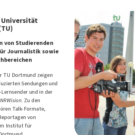
 Universität
(TU)
n von Studierenden
für Journalistik sowie
chbereichen
er TU Dortmund zeigen
oduzierten Sendungen und
-Lernsender und in der
n
NRWision
. Zu den
ören Talk-Formate,
Reportagen von
m Institut für
Dortmund
.