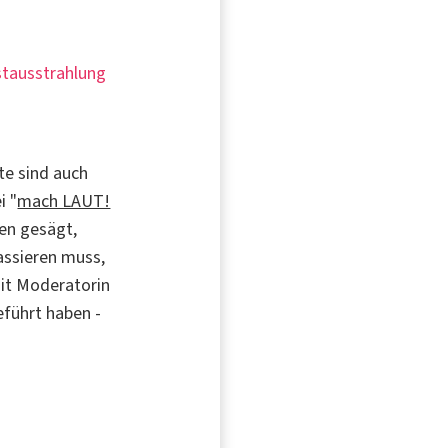
rstausstrahlung
te sind auch
i "
mach LAUT!
nen gesägt,
passieren muss,
it Moderatorin
eführt haben -