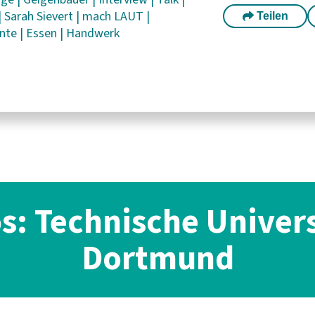
|
Sarah Sievert
|
mach LAUT
|
Teilen
ente
|
Essen
|
Handwerk
os: Technische Univers
Dortmund