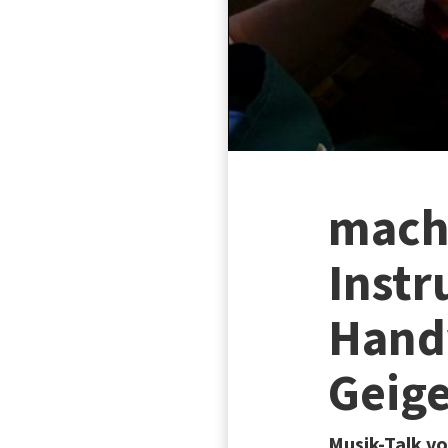
mach
Inst
Handw
Geig
Musik-Talk v