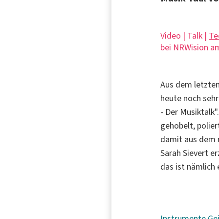
Video | Talk |
Te
bei NRWision am
Aus dem letzten
heute noch sehr
- Der Musiktalk"
gehobelt, polier
damit aus dem 
Sarah Sievert e
das ist nämlich 
Instrumente
Ge