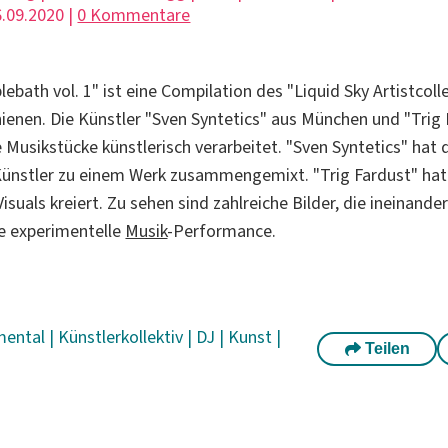
.09.2020 |
0 Kommentare
lebath vol. 1" ist eine Compilation des "Liquid Sky Artistcollec
ienen. Die Künstler "Sven Syntetics" aus München und "Trig 
 Musikstücke künstlerisch verarbeitet. "Sven Syntetics" hat 
Künstler zu einem Werk zusammengemixt. "Trig Fardust" hat
isuals kreiert. Zu sehen sind zahlreiche Bilder, die ineinand
ie experimentelle
Musik
-Performance.
mental
|
Künstlerkollektiv
|
DJ
|
Kunst
|
Teilen