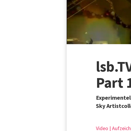
lsb.T
Part 
Experimentell
Sky Artistcol
Video | Aufzeic