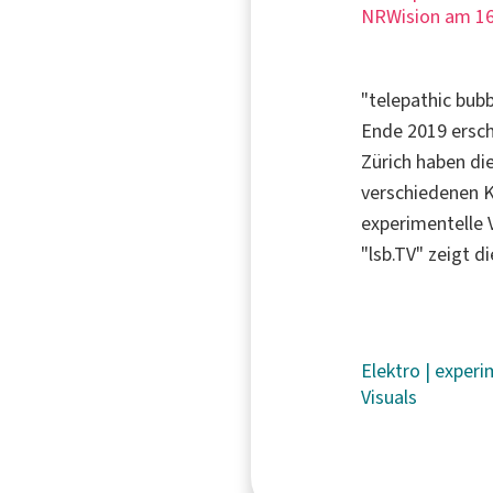
NRWision am 16
"telepathic bubb
Ende 2019 ersch
Zürich haben die
verschiedenen 
experimentelle V
"lsb.TV" zeigt d
Elektro
|
experi
Visuals