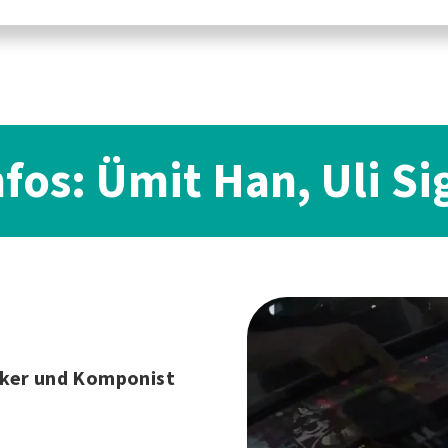
nfos: Ümit Han, Uli Si
iker und Komponist