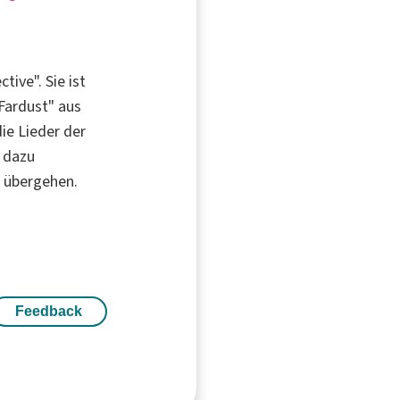
tive". Sie ist
Fardust" aus
die Lieder der
 dazu
er übergehen.
Feedback