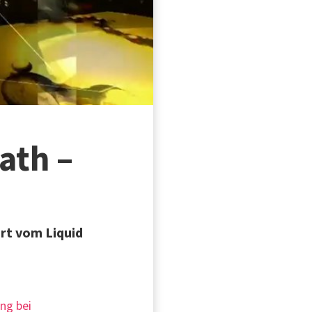
ath –
ert vom Liquid
ung bei