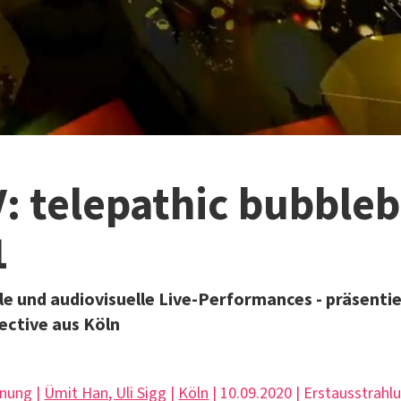
V: telepathic bubbleb
1
e und audiovisuelle Live-Performances - präsenti
lective aus Köln
hnung |
Ümit Han, Uli Sigg
|
Köln
| 10.09.2020 | Erstausstrahl