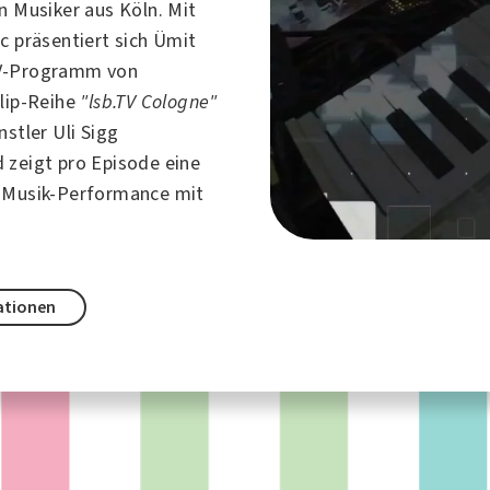
in Musiker aus
Köln
. Mit
c präsentiert sich Ümit
V-Programm von
Clip-Reihe
"lsb.TV Cologne"
nstler Uli Sigg
 zeigt pro Episode eine
 Musik-Performance mit
ationen