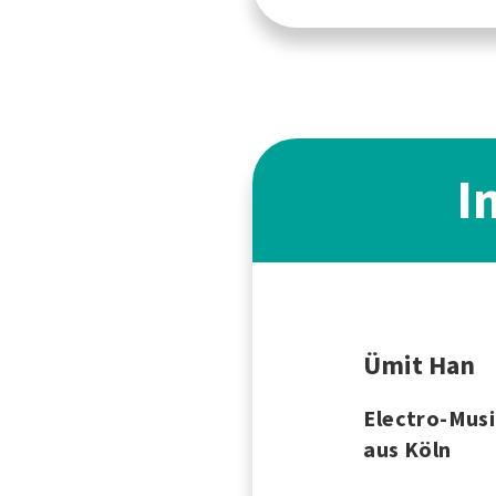
I
Ümit Han
Electro-Mus
aus Köln