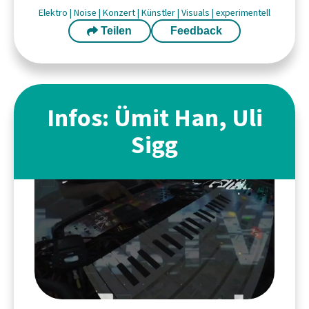
Elektro
|
Noise
|
Konzert
|
Künstler
|
Visuals
|
experimentell
Teilen
Feedback
Infos: Ümit Han, Uli
Sigg