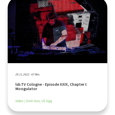
29.11.2022 - 67 Min.
lsb.TV Cologne - Episode XXIX, Chapter I:
Moogulator
Video
Ümit Han, Uli Sigg