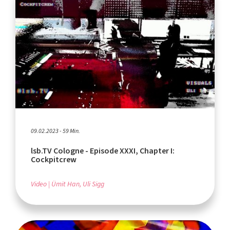
09.02.2023 - 59 Min.
lsb.TV Cologne - Episode XXXI, Chapter I:
Cockpitcrew
Video
Ümit Han, Uli Sigg