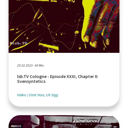
20.02.2023 - 60 Min.
lsb.TV Cologne - Episode XXXI, Chapter II:
Svensyntetics
Video
Ümit Han, Uli Sigg