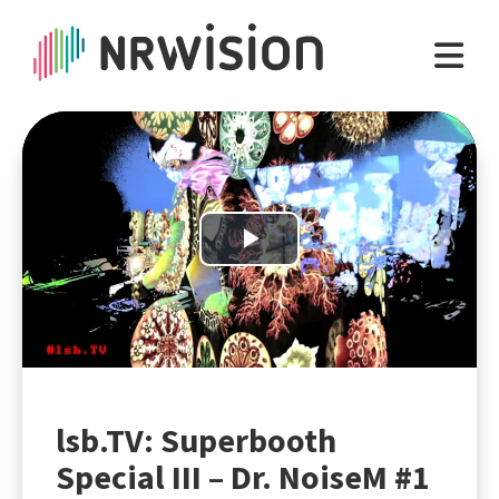
Play
Video
lsb.TV: Superbooth
Special III – Dr. NoiseM #1