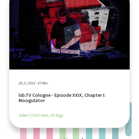
29.11.2022 - 67 Min.
lsb.TV Cologne - Episode XXIX, Chapter I:
Moogulator
Video
Ümit Han, Uli Sigg