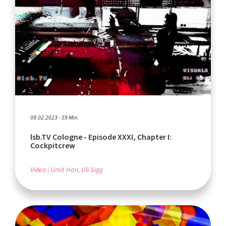
09.02.2023 - 59 Min.
lsb.TV Cologne - Episode XXXI, Chapter I:
Cockpitcrew
Video
Ümit Han, Uli Sigg