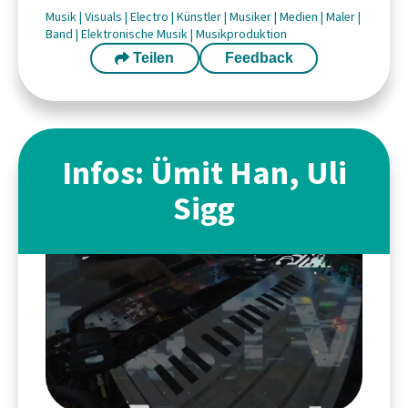
Musik
|
Visuals
|
Electro
|
Künstler
|
Musiker
|
Medien
|
Maler
|
Band
|
Elektronische Musik
|
Musikproduktion
Teilen
Feedback
Infos: Ümit Han, Uli
Sigg