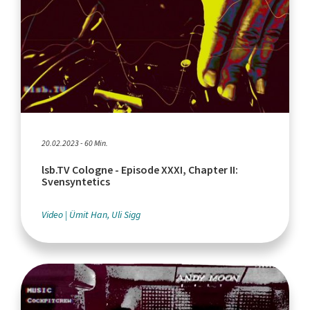
20.02.2023 - 60 Min.
lsb.TV Cologne - Episode XXXI, Chapter II:
Svensyntetics
Video
Ümit Han, Uli Sigg