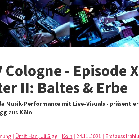
V Cologne - Episode X
er II: Baltes & Erbe
e Musik-Performance mit Live-Visuals - präsentie
igg aus Köln
hnung |
Ümit Han, Uli Sigg
|
Köln
| 24.11.2021 | Erstausstrahl