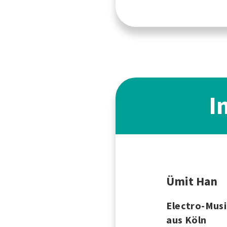
I
Ümit Han
Electro-Mus
aus Köln