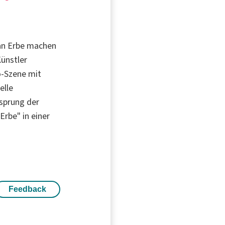
fan Erbe machen
Künstler
ro-Szene mit
elle
rsprung der
 Erbe" in einer
Feedback