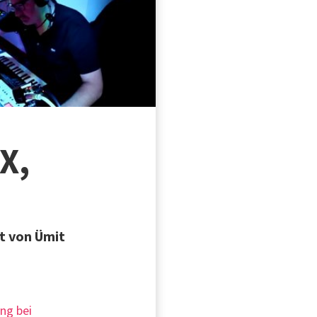
X,
rt von Ümit
ung bei