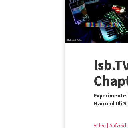
lsb.T
Chapt
Experimentell
Han und Uli S
Video | Aufzeic