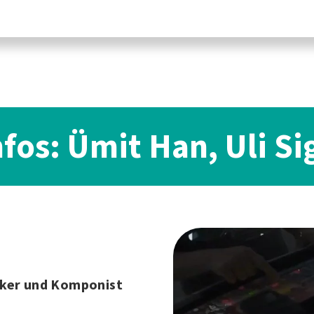
nfos: Ümit Han, Uli Si
iker und Komponist