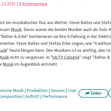
.12.2021 |
0 Kommentare
 ist ein musikalisches Duo aus Wetter. Steve Baltes und Ste
einsam
Musik
. Davor waren die beiden Musiker auch als Solo-
 "Baltes & Erbe" kombinieren sie ihre Erfahrung in der Elekt
ementen. Steve Baltes und Stefan Erbe zeigen, wie "tradition
usik
" heute klingen kann. Den Musikern ist es wichtig, den U
Musik
nicht zu vergessen. In "
lsb.TV Cologne
" zeigt "Baltes &
ie
Musik
im Augenblick entsteht.
onische Musik
|
Produktion
|
Session
|
Live-
Teilen
Komposition
|
Auftritt
|
Performance