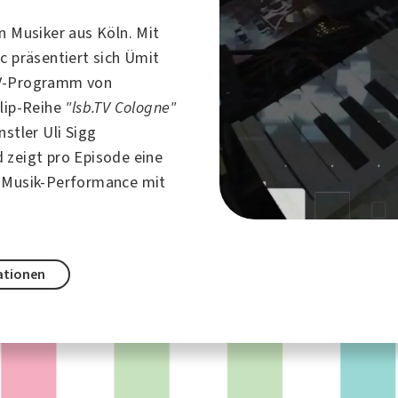
in Musiker aus
Köln
. Mit
c präsentiert sich Ümit
V-Programm von
Clip-Reihe
"lsb.TV Cologne"
nstler Uli Sigg
 zeigt pro Episode eine
 Musik-Performance mit
ationen