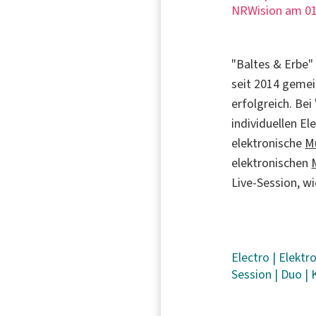
NRWision am 01
"Baltes & Erbe"
seit 2014 gem
erfolgreich. Bei
individuellen El
elektronische
M
elektronischen
Live-Session, w
Electro
|
Elektr
Session
|
Duo
|