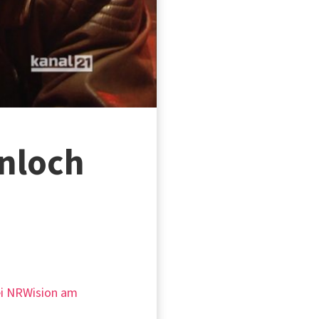
nloch
bei NRWision am