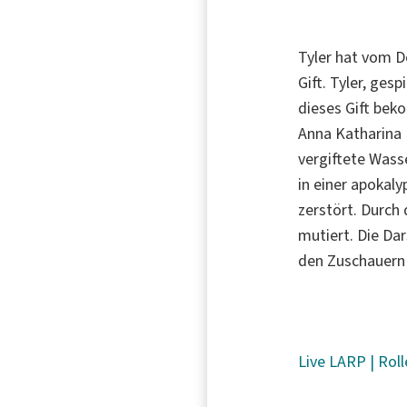
Tyler hat vom 
Gift. Tyler, ges
dieses Gift bek
Anna Katharina 
vergiftete Wasse
in einer apokal
zerstört. Durch
mutiert. Die Da
den Zuschauern 
Live
LARP
|
Roll