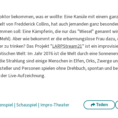
Doktor bekommen, was er wollte: Eine Kanüle mit einem gan
pielt von Fredderick Collins, hat auch jemanden ganz besonder
ommen soll: Eine Kämpferin, die nur das "Wiesel" genannt wir
Mehl). Aber wie bekommt er die erbarmungslose Frau dazu,
r zu trinken? Das Projekt "
LARPStream21
" ist ein improvisi
yptischen Welt: Im Jahr 2076 ist die Welt durch eine Sonnene
 die Strahlung sind einige Menschen in Elfen, Orks, Zwerge 
rsteller und Personen spielen ohne Drehbuch, spontan und be
der Live-Aufzeichnung.
enspiel
|
Schauspiel
|
Impro-Theater
Teilen