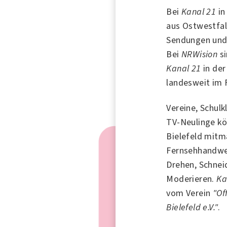
Bei
Kanal 21
i
aus Ostwestfal
Sendungen und 
Bei
NRWision
si
Kanal 21
in der
landesweit im 
Vereine, Schulk
TV-Neulinge k
Bielefeld mitm
Fernsehhandwer
Drehen, Schnei
Moderieren.
Ka
vom Verein
"Of
Bielefeld e.V."
.