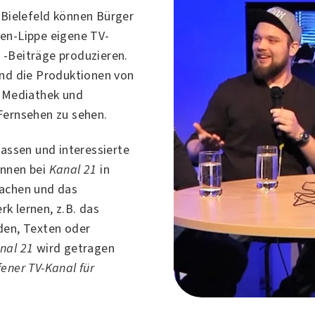
n
Bielefeld
können Bürger
en-Lippe eigene TV-
-Beiträge produzieren.
nd die Produktionen von
 Mediathek und
Fernsehen zu sehen.
lassen und interessierte
önnen bei
Kanal 21
in
achen und das
k lernen, z.B. das
den, Texten oder
nal 21
wird getragen
fener TV-Kanal für