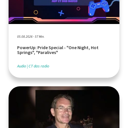
05.08.2026 - 57 Min.
PowerUp: Pride Special - "One Night, Hot
Springs", "Paralives"
Audio
CT das radio