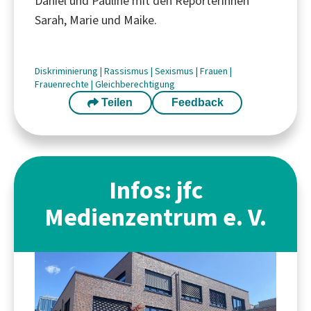
Daniel und Pauline mit den Reporterinnen
Sarah, Marie und Maike.
Diskriminierung
|
Rassismus
|
Sexismus
|
Frauen
|
Frauenrechte
|
Gleichberechtigung
Teilen
Feedback
Infos: jfc
Medienzentrum e. V.