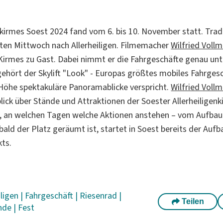
nkirmes Soest 2024 fand vom 6. bis 10. November statt. Tradi
ten Mittwoch nach Allerheiligen. Filmemacher
Wilfried Vollm
 Kirmes zu Gast. Dabei nimmt er die Fahrgeschäfte genau unt
ehört der Skylift "Look" - Europas größtes mobiles Fahrgesc
Höhe spektakuläre Panoramablicke verspricht.
Wilfried Vollm
blick über Stände und Attraktionen der Soester Allerheiligen
er, an welchen Tagen welche Aktionen anstehen – vom Aufba
ald der Platz geräumt ist, startet in Soest bereits der Aufb
ts.
iligen
|
Fahrgeschäft
|
Riesenrad
|
Teilen
nde
|
Fest