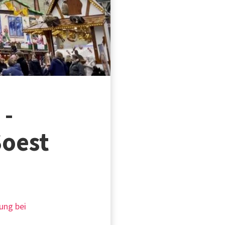
 -
Soest
lung bei