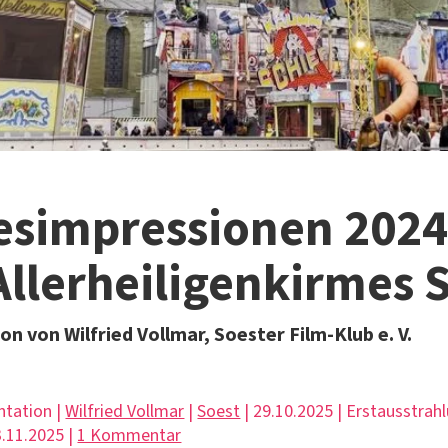
simpressionen 2024
Allerheiligenkirmes 
 von Wilfried Vollmar, Soester Film-Klub e. V.
ntation |
Wilfried Vollmar
|
Soest
| 29.10.2025 | Erstausstrah
.11.2025 |
1 Kommentar