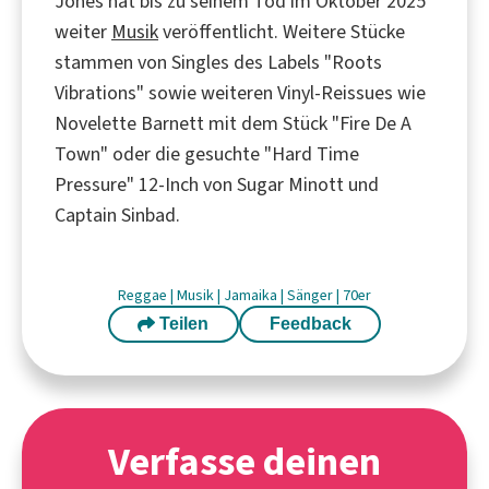
Jones hat bis zu seinem Tod im Oktober 2025
weiter
Musik
veröffentlicht. Weitere Stücke
stammen von Singles des Labels "Roots
Vibrations" sowie weiteren Vinyl-Reissues wie
Novelette Barnett mit dem Stück "Fire De A
Town" oder die gesuchte "Hard Time
Pressure" 12-Inch von Sugar Minott und
Captain Sinbad.
Reggae
|
Musik
|
Jamaika
|
Sänger
|
70er
Teilen
Feedback
Verfasse deinen