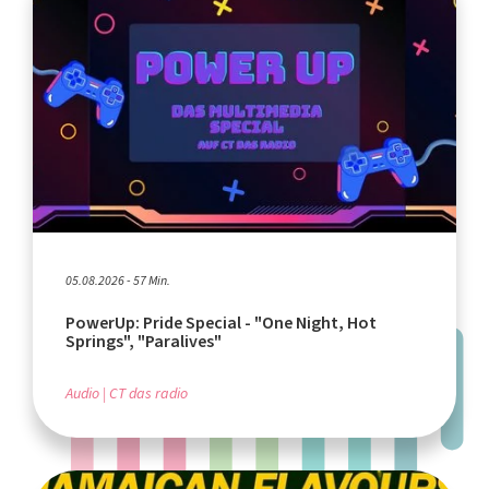
05.08.2026 - 57 Min.
PowerUp: Pride Special - "One Night, Hot
Springs", "Paralives"
Audio
CT das radio