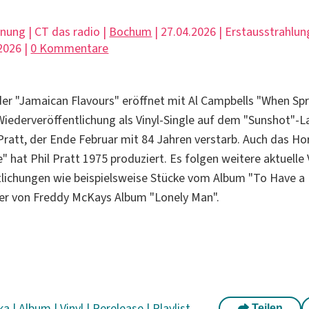
hnung | CT das radio |
Bochum
| 27.04.2026 | Erstausstrahlun
2026 |
0 Kommentare
er "Jamaican Flavours" eröffnet mit Al Campbells "When Spr
 Wiederveröffentlichung als Vinyl-Single auf dem "Sunshot"-L
Pratt, der Ende Februar mit 84 Jahren verstarb. Auch das H
 hat Phil Pratt 1975 produziert. Es folgen weitere aktuelle 
tlichungen wie beispielsweise Stücke vom Album "To Have 
der von Freddy McKays Album "Lonely Man".
ka
|
Album
|
Vinyl
|
Rerelease
|
Playlist
Teilen