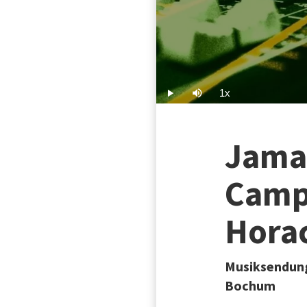
1x
Play
Mute
Playback
Rate
Jamai
Campb
Hora
Musiksendung
Bochum