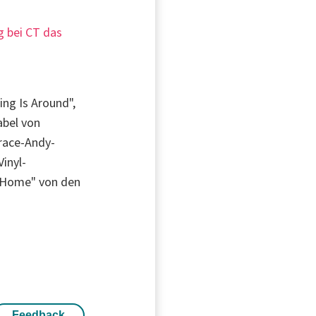
g bei CT das
ing Is Around",
abel von
orace-Andy-
Vinyl-
a Home" von den
Feedback