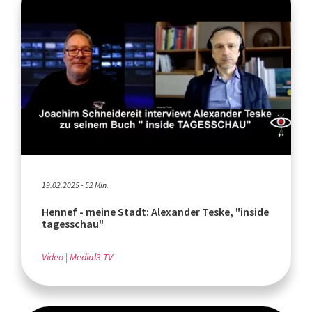
19.02.2025 - 52 Min.
Hennef - meine Stadt: Alexander Teske, "inside
tagesschau"
Video
Medial3-TV