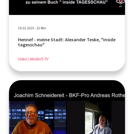
19.02.2025 - 52 Min.
Hennef - meine Stadt: Alexander Teske, "inside
tagesschau"
Video
Medial3-TV