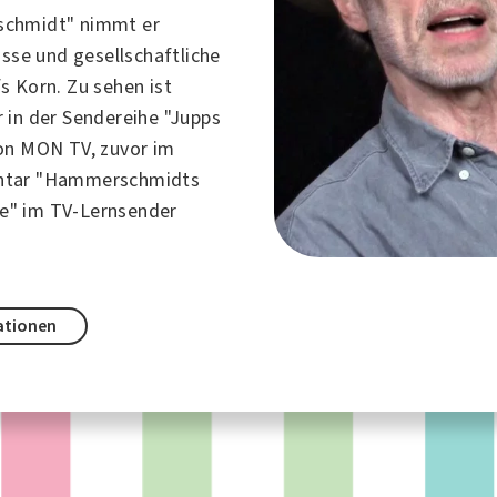
chmidt" nimmt er
isse und gesellschaftliche
s Korn. Zu sehen ist
 in der Sendereihe "Jupps
on MON TV, zuvor im
ntar "Hammerschmidts
" im TV-Lernsender
ationen