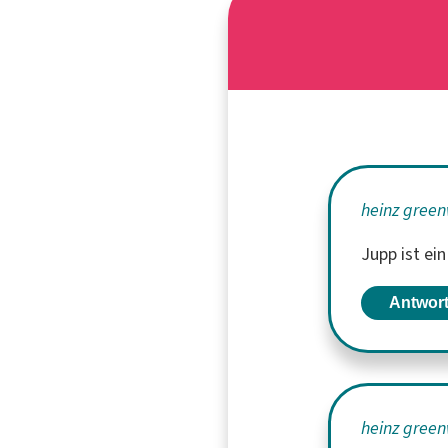
heinz green
Jupp ist e
Antwor
heinz green