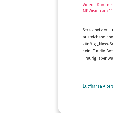
Video | Kommen
NRWision am 11
Streik bei der 
ausreichend ane
künftig „Nass-S
sein. Für die Be
Traurig, aber w
Lutfhansa
Alte