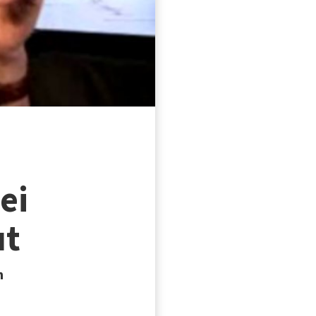
ei
ut
n