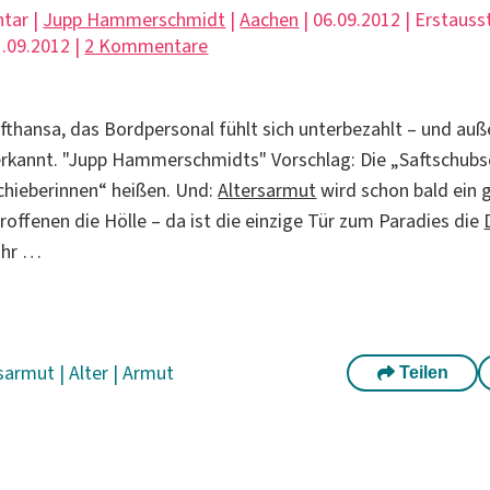
tar |
Jupp Hammerschmidt
|
Aachen
| 06.09.2012 | Erstauss
.09.2012 |
2 Kommentare
Lufthansa, das Bordpersonal fühlt sich unterbezahlt – und au
rkannt. "Jupp Hammerschmidts" Vorschlag: Die „Saftschubs
chieberinnen“ heißen. Und:
Altersarmut
wird schon bald ein
troffenen die Hölle – da ist die einzige Tür zum Paradies die
ahr …
rsarmut
|
Alter
|
Armut
Teilen