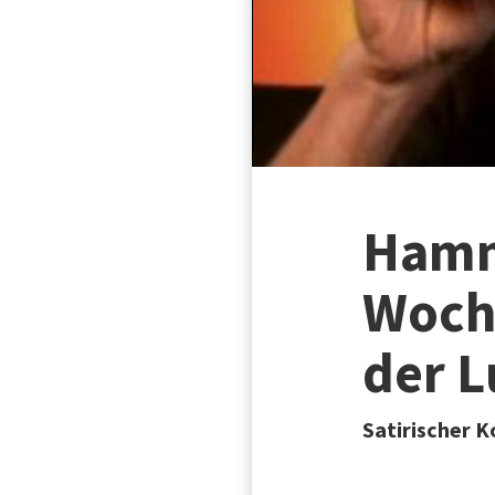
Hamm
Woch
der L
Satirischer