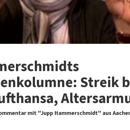
erschmidts
enkolumne: Streik b
ufthansa, Altersarm
 Kommentar mit "Jupp Hammerschmidt" aus Aache