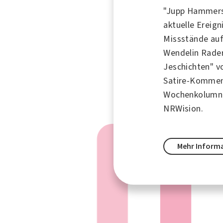
"Jupp Hammers
aktuelle Ereign
Missstände auf
Wendelin Rader
Jeschichten" v
Satire-Komme
Wochenkolumne
NRWision.
Mehr Inform