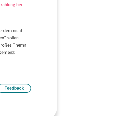
trahlung bei
ßerdem nicht
en“ sollen
 großes Thema
Demenz
:
Feedback