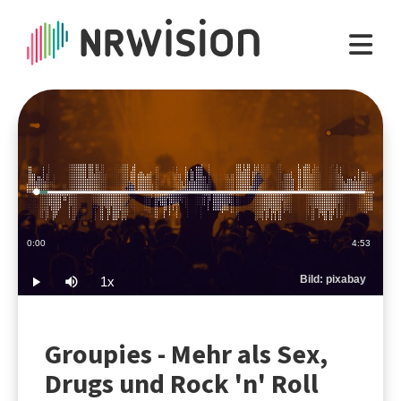
Loaded
:
3.41%
Current
0:00
Duration
4:53
Time
Bild: pixabay
1x
Play
Mute
Playback
Rate
Groupies - Mehr als Sex,
Drugs und Rock 'n' Roll