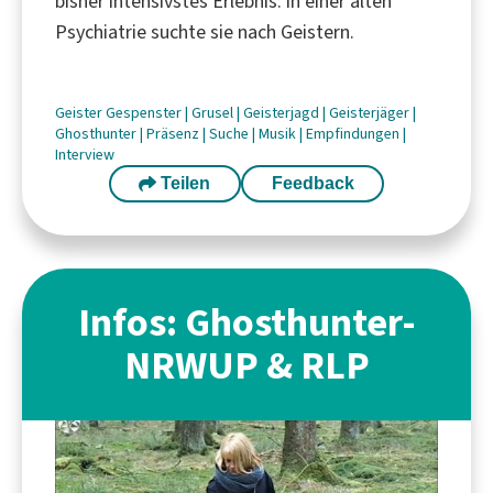
bisher intensivstes Erlebnis: in einer alten
Psychiatrie suchte sie nach Geistern.
Geister
Gespenster
|
Grusel
|
Geisterjagd
|
Geisterjäger
|
Ghosthunter
|
Präsenz
|
Suche
|
Musik
|
Empfindungen
|
Interview
Teilen
Feedback
Infos: Ghosthunter-
NRWUP & RLP