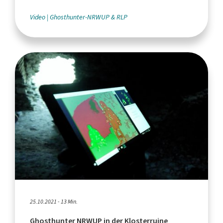
Video
Ghosthunter-NRWUP & RLP
25.10.2021 - 13 Min.
Ghosthunter NRWUP in der Klosterruine